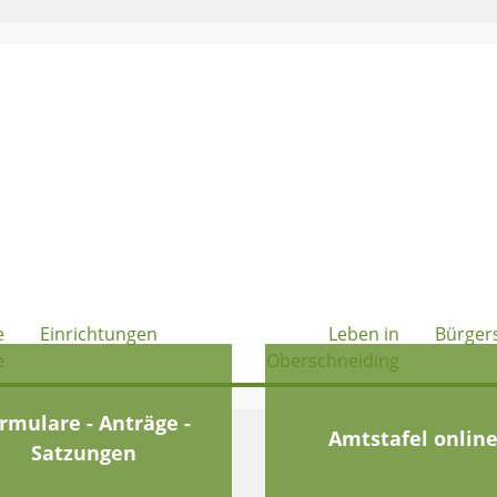
e
Einrichtungen
Leben in
Bürger
e
Oberschneiding
rmulare - Anträge -
Amtstafel onlin
Satzungen