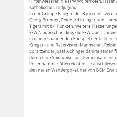
Hirtenwieserer, die FFW Wolferkofen, Hasen
Katholische Landjugend.
In der Gruppe B siegte der Bauernhilfsverei
Georg Brunner, Reinhard Ittlinger und Hanne
Tigers mit 8:4 Punkten. Weitere Platzierunge
FFW Niederschneiding, die FFW Oberschneid
In einem spannenden Endspiel der beiden er
Krieger– und Reservisten-Mannschaft Reißin
Vorsitzender Josef Aichinger dankte seinen f
deren faire Spielweise aus. Gemeinsam mit 
Rosenhammer überreichten sie anschließen
den neuen Wanderpokal, der von BGM Ewald S