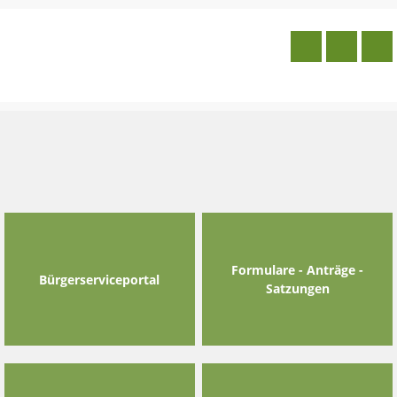
Skip
to
content
Formulare - Anträge -
Bürgerserviceportal
Satzungen