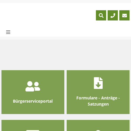
Skip
to
content
Formulare - Anträge -
Bürgerserviceportal
Satzungen