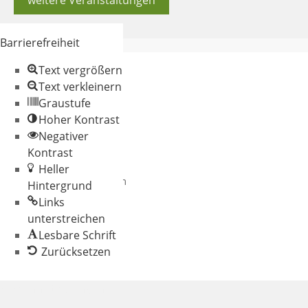
weitere Veranstaltungen
Barrierefreiheit
Text vergrößern
Text verkleinern
Graustufe
Hoher Kontrast
Negativer
© 2026 Gemeinde
Kontrast
Oberschneiding
Heller
Datenschutz
Impressum
Hintergrund
Links
unterstreichen
Lesbare Schrift
Zurücksetzen
Werkzeugleiste
öffnen
Zum Inhalt springen