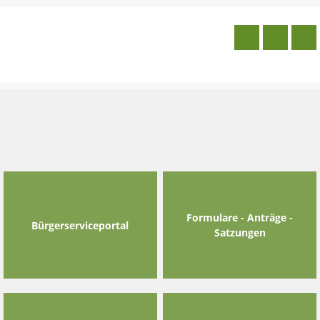
Skip
to
content
Formulare - Anträge -
Bürgerserviceportal
Satzungen