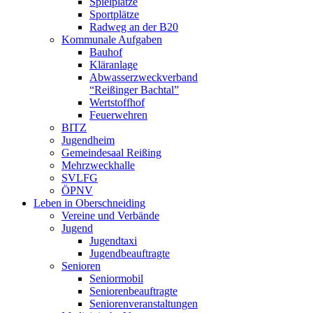
Spielplätze
Sportplätze
Radweg an der B20
Kommunale Aufgaben
Bauhof
Kläranlage
Abwasserzweckverband
“Reißinger Bachtal”
Wertstoffhof
Feuerwehren
BITZ
Jugendheim
Gemeindesaal Reißing
Mehrzweckhalle
SVLFG
ÖPNV
Leben in Oberschneiding
Vereine und Verbände
Jugend
Jugendtaxi
Jugendbeauftragte
Senioren
Seniormobil
Seniorenbeauftragte
Seniorenveranstaltungen