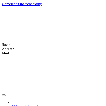
Skip
Gemeinde Oberschneiding
to
content
Suche
Anrufen
Mail