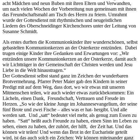
acht Mädchen und neun Buben mit ihren Eltern und Verwandten,
um nach vielen Wochen der Vorbereitung nun gemeinsam mit ihnen
das Freundschaftsmahl am Tisch des Herrn zu feiern. Umrahmt
wurde der Gottesdienst mit rhythmischen und neugeistlichen
Liedern des Oberschneidinger Kirchenchores unter der Leitung von
Susanne Schmidt.
Als erstes durften die Kommunionkinder ihre wunderschönen, selbst
gebastelten Kommunionkerzen an der Osterkerze entzünden. Dabei
trugen einige Kinder ihre Gedanken und Erwartungen vor: „Wir
entzünden unsere Kommunionkerzen an der Osterkerze, damit auch
wir Lichtträger in der Gemeinschaft der Christen werden und Jesu
Liebe in die Welt hinaustragen.“
Der Gottesdienst selbst stand ganz im Zeichen der wunderbaren
Brotvermehrung. Pfarrer Peter Maier gab den Kindern in seiner
Predigt mit auf dem Weg, dass dort, wo wir etwas mit unseren
Mitmenschen teilen, wir auch wieder etwas zurückbekommen: Ein
Lächeln, einen Dank, Freundschaft, Vertrauen und Freude im
Herzen. „So wie der kleine Junge im Johannesevangelium, der seine
fünf Brote und zwei Fische – alles was er hat- hergibt. Und alle
werden satt. Und „satt“ bedeutet viel mehr, als genug zum Essen zu
haben. “Satt“ heißt auch Freunde zu haben, einen Sinn im Leben zu
sehen, einen zu haben, der zuhört, der hilft, der Zeit hat. Und das
können wir teilen! Und wenn das Brot in der Eucharistie geteilt
wird, ist das auch solch ein Zeichen: Wir können miteinander ganz