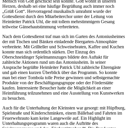
Mensch von Gott geschickt sein könnte. Gott wohnt in unseren
Herzen, deshalb sei eine häufige Begrüßung auch immer noch
„Grüß Gott“. Hervorragend musikalisch umrahmt wurde der
Gottesdienst durch den Mitarbeiterchor unter der Leitung von
Heimleiter Patrick Uhl, die mit tollem mehrstimmigem Gesang
teilweise Gänsehautstimmung verbreiteten.
Nach dem Gottesdienst traf man sich im Garten des Antoniusheimes
der mit Tischen und Bänken einladende Biergarten-Atmosphäre
verbreitete. Mit Grillteller und Schweinebraten, Kaffee und Kuchen
konnte man sich ordentlich stärken. Der Einzug des
Oberschneidinger Spielmannszuges bildete den Auftakt für
zahlreiche Aktionen rund um das Antoniusheim. In seiner
Ansprache begrüßte Heimleiter Patrick Uhl zahlreiche Ehrengäste
und gab einen kurzen Überblick über das Programm. So konnte
man bei einer Tombola tolle Preise gewinnen und selbstgemachte
Produkte von der Beschäftigungsgruppe oder der Förderstätte
kaufen. Interessierte Besucher hatte die Möglichkeit an einer
Heimführung teilzunehmen und eine Ausstellung von Kunstwerken
zu besuchen.
Auch für die Unterhaltung der Kleinsten war gesorgt: mit Hüpfburg,
Spielstraße und Kinderschminken, einem Bällebad und Fahrten im
Feuerwehrauto kam keine Langeweile auf. Ein Highlight im
Unterhaltungsprogramm waren auch die Auftritte des