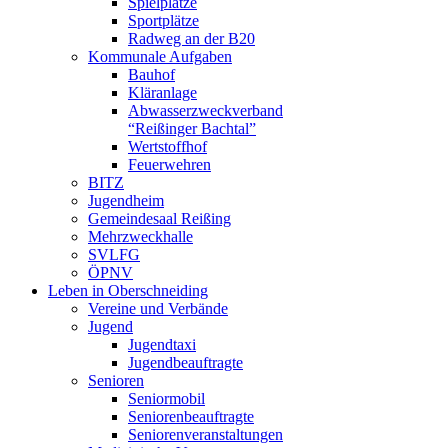
Spielplätze
Sportplätze
Radweg an der B20
Kommunale Aufgaben
Bauhof
Kläranlage
Abwasserzweckverband
“Reißinger Bachtal”
Wertstoffhof
Feuerwehren
BITZ
Jugendheim
Gemeindesaal Reißing
Mehrzweckhalle
SVLFG
ÖPNV
Leben in Oberschneiding
Vereine und Verbände
Jugend
Jugendtaxi
Jugendbeauftragte
Senioren
Seniormobil
Seniorenbeauftragte
Seniorenveranstaltungen