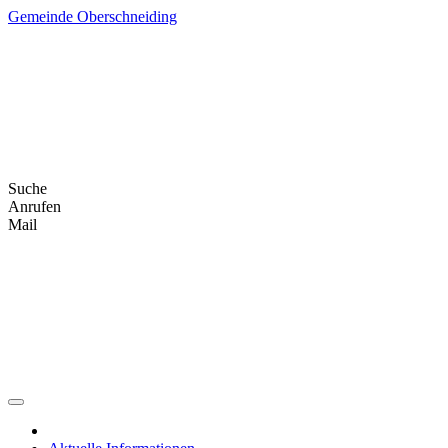
Skip
Gemeinde Oberschneiding
to
content
Suche
Anrufen
Mail