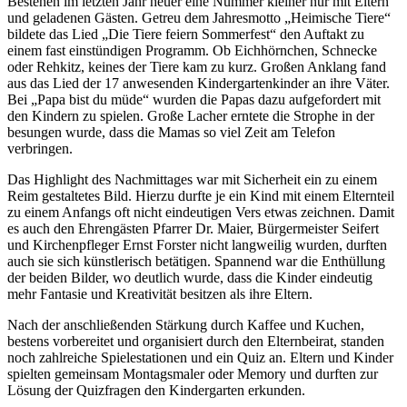
Bestehen im letzten Jahr heuer eine Nummer kleiner nur mit Eltern
und geladenen Gästen. Getreu dem Jahresmotto „Heimische Tiere“
bildete das Lied „Die Tiere feiern Sommerfest“ den Auftakt zu
einem fast einstündigen Programm. Ob Eichhörnchen, Schnecke
oder Rehkitz, keines der Tiere kam zu kurz. Großen Anklang fand
aus das Lied der 17 anwesenden Kindergartenkinder an ihre Väter.
Bei „Papa bist du müde“ wurden die Papas dazu aufgefordert mit
den Kindern zu spielen. Große Lacher erntete die Strophe in der
besungen wurde, dass die Mamas so viel Zeit am Telefon
verbringen.
Das Highlight des Nachmittages war mit Sicherheit ein zu einem
Reim gestaltetes Bild. Hierzu durfte je ein Kind mit einem Elternteil
zu einem Anfangs oft nicht eindeutigen Vers etwas zeichnen. Damit
es auch den Ehrengästen Pfarrer Dr. Maier, Bürgermeister Seifert
und Kirchenpfleger Ernst Forster nicht langweilig wurden, durften
auch sie sich künstlerisch betätigen. Spannend war die Enthüllung
der beiden Bilder, wo deutlich wurde, dass die Kinder eindeutig
mehr Fantasie und Kreativität besitzen als ihre Eltern.
Nach der anschließenden Stärkung durch Kaffee und Kuchen,
bestens vorbereitet und organisiert durch den Elternbeirat, standen
noch zahlreiche Spielestationen und ein Quiz an. Eltern und Kinder
spielten gemeinsam Montagsmaler oder Memory und durften zur
Lösung der Quizfragen den Kindergarten erkunden.