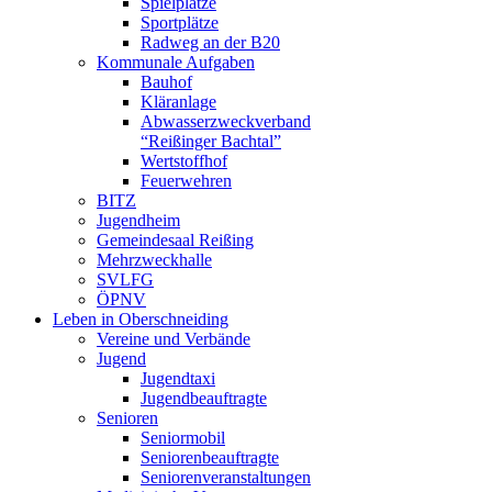
Spielplätze
Sportplätze
Radweg an der B20
Kommunale Aufgaben
Bauhof
Kläranlage
Abwasserzweckverband
“Reißinger Bachtal”
Wertstoffhof
Feuerwehren
BITZ
Jugendheim
Gemeindesaal Reißing
Mehrzweckhalle
SVLFG
ÖPNV
Leben in Oberschneiding
Vereine und Verbände
Jugend
Jugendtaxi
Jugendbeauftragte
Senioren
Seniormobil
Seniorenbeauftragte
Seniorenveranstaltungen