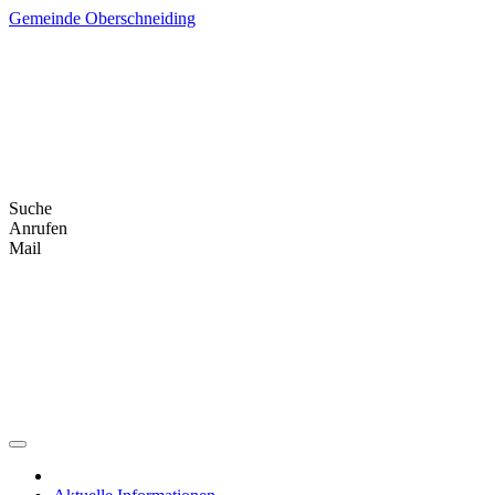
Skip
Gemeinde Oberschneiding
to
content
Suche
Anrufen
Mail