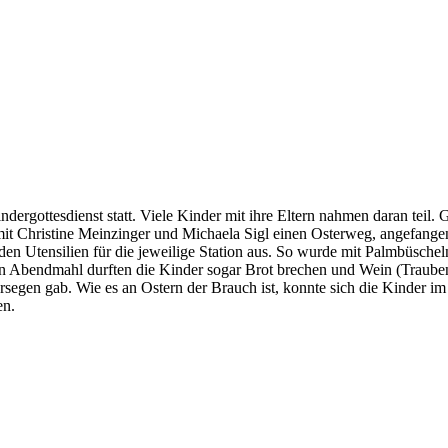
ergottesdienst statt. Viele Kinder mit ihre Eltern nahmen daran tei
it Christine Meinzinger und Michaela Sigl einen Osterweg, angefange
nden Utensilien für die jeweilige Station aus. So wurde mit Palmbüsc
en Abendmahl durften die Kinder sogar Brot brechen und Wein (Traube
tersegen gab. Wie es an Ostern der Brauch ist, konnte sich die Kinder i
en.