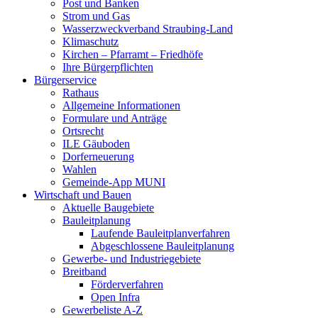
Post und Banken
Strom und Gas
Wasserzweckverband Straubing-Land
Klimaschutz
Kirchen – Pfarramt – Friedhöfe
Ihre Bürgerpflichten
Bürgerservice
Rathaus
Allgemeine Informationen
Formulare und Anträge
Ortsrecht
ILE Gäuboden
Dorferneuerung
Wahlen
Gemeinde-App MUNI
Wirtschaft und Bauen
Aktuelle Baugebiete
Bauleitplanung
Laufende Bauleitplanverfahren
Abgeschlossene Bauleitplanung
Gewerbe- und Industriegebiete
Breitband
Förderverfahren
Open Infra
Gewerbeliste A-Z