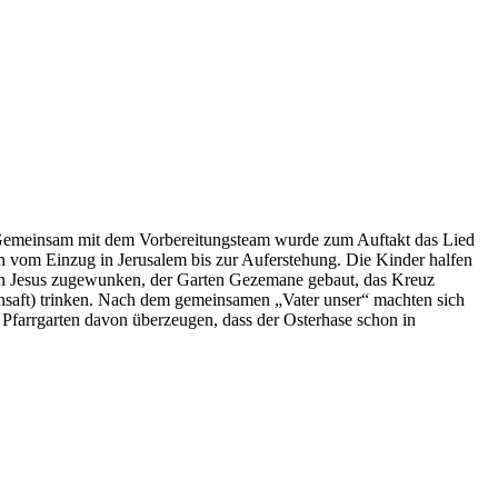
l. Gemeinsam mit dem Vorbereitungsteam wurde zum Auftakt das Lied
n vom Einzug in Jerusalem bis zur Auferstehung. Die Kinder halfen
heln Jesus zugewunken, der Garten Gezemane gebaut, das Kreuz
nsaft) trinken. Nach dem gemeinsamen „Vater unser“ machten sich
m Pfarrgarten davon überzeugen, dass der Osterhase schon in