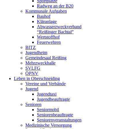
Sportplätze
Radweg an der B20
Kommunale Aufgaben
Bauhof
Kläranlage
Abwasserzweckverband
“Reißinger Bachtal”
Wertstoffhof
Feuerwehren
BITZ
Jugendheim
Gemeindesaal Reißing
Mehrzweckhalle
SVLFG
ÖPNV
Leben in Oberschneiding
Vereine und Verbände
Jugend
Jugendtaxi
Jugendbeauftragte
Senioren
Seniormobil
Seniorenbeauftragte
Seniorenveranstaltungen
Medizinische Versorgung