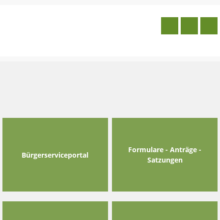
Skip
to
content
Formulare - Anträge -
Bürgerserviceportal
Satzungen