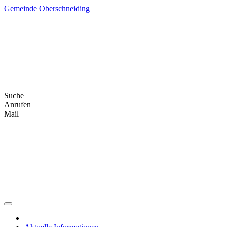
Skip
Gemeinde Oberschneiding
to
content
Suche
Anrufen
Mail