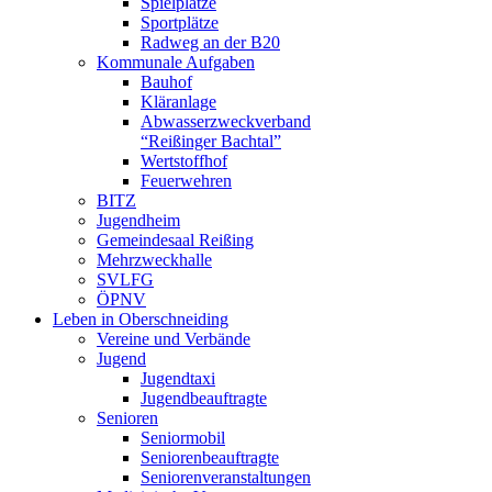
Spielplätze
Sportplätze
Radweg an der B20
Kommunale Aufgaben
Bauhof
Kläranlage
Abwasserzweckverband
“Reißinger Bachtal”
Wertstoffhof
Feuerwehren
BITZ
Jugendheim
Gemeindesaal Reißing
Mehrzweckhalle
SVLFG
ÖPNV
Leben in Oberschneiding
Vereine und Verbände
Jugend
Jugendtaxi
Jugendbeauftragte
Senioren
Seniormobil
Seniorenbeauftragte
Seniorenveranstaltungen