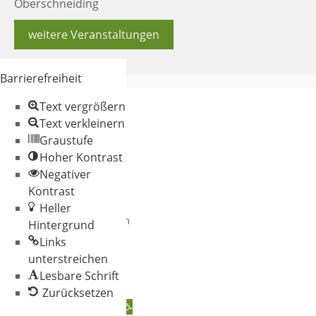
Oberschneiding
weitere Veranstaltungen
Barrierefreiheit
Text vergrößern
Text verkleinern
Graustufe
Hoher Kontrast
Negativer
© 2026 Gemeinde
Kontrast
Oberschneiding
Heller
Datenschutz
Impressum
Hintergrund
Links
unterstreichen
Lesbare Schrift
Zurücksetzen
Werkzeugleiste öffnen