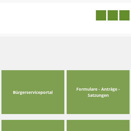
Skip
to
content
Formulare - Anträge -
Bürgerserviceportal
Satzungen