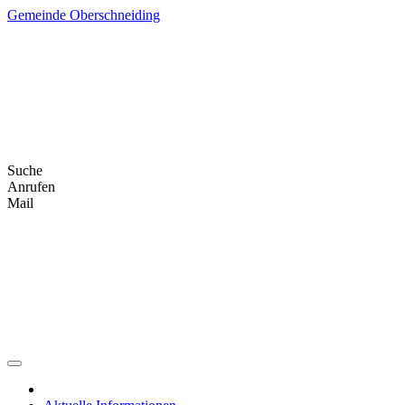
Skip
Gemeinde Oberschneiding
to
content
Suche
Anrufen
Mail