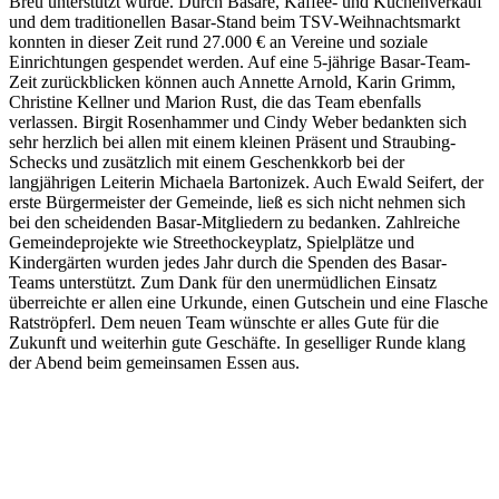
Breu unterstützt wurde. Durch Basare, Kaffee- und Kuchenverkauf
und dem traditionellen Basar-Stand beim TSV-Weihnachtsmarkt
konnten in dieser Zeit rund 27.000 € an Vereine und soziale
Einrichtungen gespendet werden. Auf eine 5-jährige Basar-Team-
Zeit zurückblicken können auch Annette Arnold, Karin Grimm,
Christine Kellner und Marion Rust, die das Team ebenfalls
verlassen. Birgit Rosenhammer und Cindy Weber bedankten sich
sehr herzlich bei allen mit einem kleinen Präsent und Straubing-
Schecks und zusätzlich mit einem Geschenkkorb bei der
langjährigen Leiterin Michaela Bartonizek. Auch Ewald Seifert, der
erste Bürgermeister der Gemeinde, ließ es sich nicht nehmen sich
bei den scheidenden Basar-Mitgliedern zu bedanken. Zahlreiche
Gemeindeprojekte wie Streethockeyplatz, Spielplätze und
Kindergärten wurden jedes Jahr durch die Spenden des Basar-
Teams unterstützt. Zum Dank für den unermüdlichen Einsatz
überreichte er allen eine Urkunde, einen Gutschein und eine Flasche
Ratströpferl. Dem neuen Team wünschte er alles Gute für die
Zukunft und weiterhin gute Geschäfte. In geselliger Runde klang
der Abend beim gemeinsamen Essen aus.