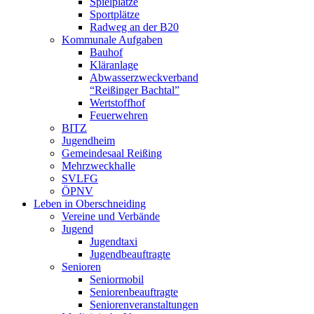
Spielplätze
Sportplätze
Radweg an der B20
Kommunale Aufgaben
Bauhof
Kläranlage
Abwasserzweckverband
“Reißinger Bachtal”
Wertstoffhof
Feuerwehren
BITZ
Jugendheim
Gemeindesaal Reißing
Mehrzweckhalle
SVLFG
ÖPNV
Leben in Oberschneiding
Vereine und Verbände
Jugend
Jugendtaxi
Jugendbeauftragte
Senioren
Seniormobil
Seniorenbeauftragte
Seniorenveranstaltungen