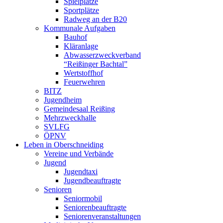
Spielplätze
Sportplätze
Radweg an der B20
Kommunale Aufgaben
Bauhof
Kläranlage
Abwasserzweckverband
“Reißinger Bachtal”
Wertstoffhof
Feuerwehren
BITZ
Jugendheim
Gemeindesaal Reißing
Mehrzweckhalle
SVLFG
ÖPNV
Leben in Oberschneiding
Vereine und Verbände
Jugend
Jugendtaxi
Jugendbeauftragte
Senioren
Seniormobil
Seniorenbeauftragte
Seniorenveranstaltungen