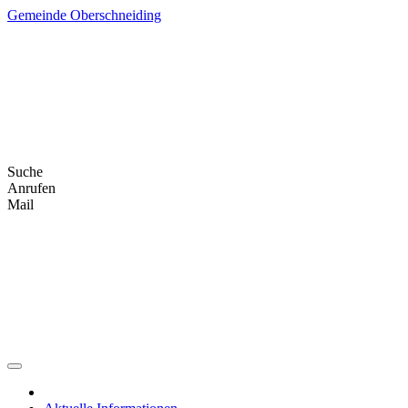
Skip
Gemeinde Oberschneiding
to
content
Suche
Anrufen
Mail