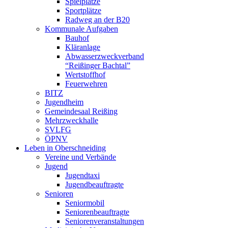
Spielplätze
Sportplätze
Radweg an der B20
Kommunale Aufgaben
Bauhof
Kläranlage
Abwasserzweckverband
“Reißinger Bachtal”
Wertstoffhof
Feuerwehren
BITZ
Jugendheim
Gemeindesaal Reißing
Mehrzweckhalle
SVLFG
ÖPNV
Leben in Oberschneiding
Vereine und Verbände
Jugend
Jugendtaxi
Jugendbeauftragte
Senioren
Seniormobil
Seniorenbeauftragte
Seniorenveranstaltungen