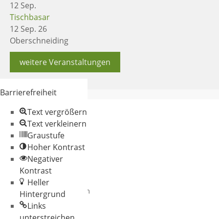
12
Sep.
Tischbasar
12 Sep. 26
Oberschneiding
weitere Veranstaltungen
Barrierefreiheit
Text vergrößern
Text verkleinern
Graustufe
Hoher Kontrast
Negativer
© 2026 Gemeinde
Kontrast
Oberschneiding
Heller
Datenschutz
Impressum
Hintergrund
Links
unterstreichen