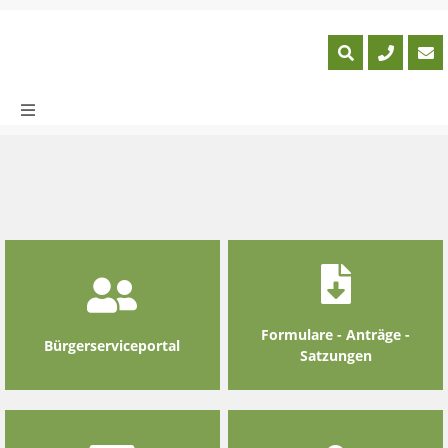
Skip
to
content
Formulare - Anträge -
Bürgerserviceportal
Satzungen