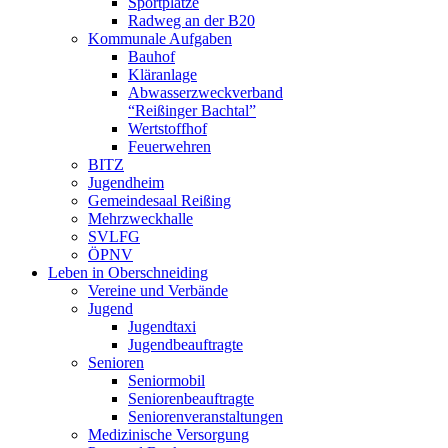
Sportplätze
Radweg an der B20
Kommunale Aufgaben
Bauhof
Kläranlage
Abwasserzweckverband
“Reißinger Bachtal”
Wertstoffhof
Feuerwehren
BITZ
Jugendheim
Gemeindesaal Reißing
Mehrzweckhalle
SVLFG
ÖPNV
Leben in Oberschneiding
Vereine und Verbände
Jugend
Jugendtaxi
Jugendbeauftragte
Senioren
Seniormobil
Seniorenbeauftragte
Seniorenveranstaltungen
Medizinische Versorgung