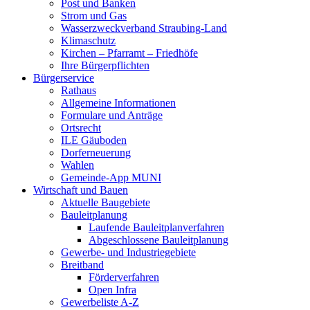
Post und Banken
Strom und Gas
Wasserzweckverband Straubing-Land
Klimaschutz
Kirchen – Pfarramt – Friedhöfe
Ihre Bürgerpflichten
Bürgerservice
Rathaus
Allgemeine Informationen
Formulare und Anträge
Ortsrecht
ILE Gäuboden
Dorferneuerung
Wahlen
Gemeinde-App MUNI
Wirtschaft und Bauen
Aktuelle Baugebiete
Bauleitplanung
Laufende Bauleitplanverfahren
Abgeschlossene Bauleitplanung
Gewerbe- und Industriegebiete
Breitband
Förderverfahren
Open Infra
Gewerbeliste A-Z