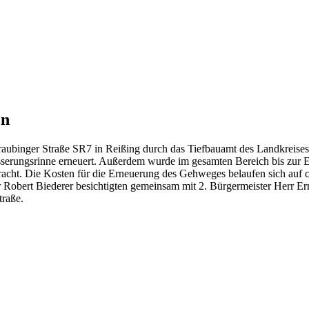
en
Straubinger Straße SR7 in Reißing durch das Tiefbauamt des Landkre
sserungsrinne erneuert. Außerdem wurde im gesamten Bereich bis zur 
acht. Die Kosten für die Erneuerung des Gehweges belaufen sich auf ca
r Robert Biederer besichtigten gemeinsam mit 2. Bürgermeister Herr Er
traße.