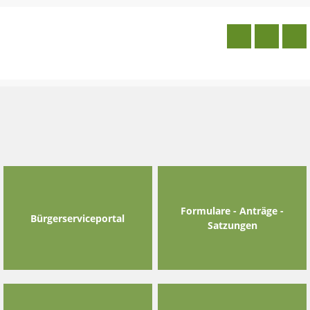
Skip
to
content
Formulare - Anträge -
Bürgerserviceportal
Satzungen