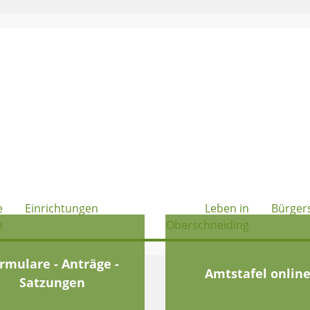
e
Einrichtungen
Leben in
Bürger
e
Oberschneiding
rmulare - Anträge -
Amtstafel onlin
Satzungen