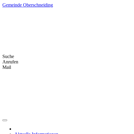
Skip
Gemeinde Oberschneiding
to
content
Suche
Anrufen
Mail