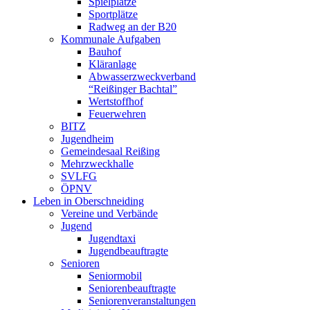
Spielplätze
Sportplätze
Radweg an der B20
Kommunale Aufgaben
Bauhof
Kläranlage
Abwasserzweckverband
“Reißinger Bachtal”
Wertstoffhof
Feuerwehren
BITZ
Jugendheim
Gemeindesaal Reißing
Mehrzweckhalle
SVLFG
ÖPNV
Leben in Oberschneiding
Vereine und Verbände
Jugend
Jugendtaxi
Jugendbeauftragte
Senioren
Seniormobil
Seniorenbeauftragte
Seniorenveranstaltungen