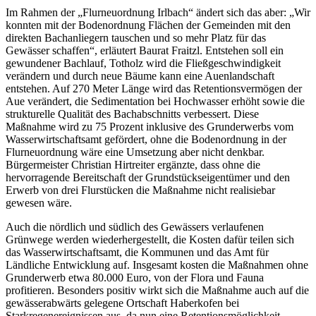
Im Rahmen der „Flurneuordnung Irlbach“ ändert sich das aber: „Wir
konnten mit der Bodenordnung Flächen der Gemeinden mit den
direkten Bachanliegern tauschen und so mehr Platz für das
Gewässer schaffen“, erläutert Baurat Fraitzl. Entstehen soll ein
gewundener Bachlauf, Totholz wird die Fließgeschwindigkeit
verändern und durch neue Bäume kann eine Auenlandschaft
entstehen. Auf 270 Meter Länge wird das Retentionsvermögen der
Aue verändert, die Sedimentation bei Hochwasser erhöht sowie die
strukturelle Qualität des Bachabschnitts verbessert. Diese
Maßnahme wird zu 75 Prozent inklusive des Grunderwerbs vom
Wasserwirtschaftsamt gefördert, ohne die Bodenordnung in der
Flurneuordnung wäre eine Umsetzung aber nicht denkbar.
Bürgermeister Christian Hirtreiter ergänzte, dass ohne die
hervorragende Bereitschaft der Grundstückseigentümer und den
Erwerb von drei Flurstücken die Maßnahme nicht realisiebar
gewesen wäre.
Auch die nördlich und südlich des Gewässers verlaufenen
Grünwege werden wiederhergestellt, die Kosten dafür teilen sich
das Wasserwirtschaftsamt, die Kommunen und das Amt für
Ländliche Entwicklung auf. Insgesamt kosten die Maßnahmen ohne
Grunderwerb etwa 80.000 Euro, von der Flora und Fauna
profitieren. Besonders positiv wirkt sich die Maßnahme auch auf die
gewässerabwärts gelegene Ortschaft Haberkofen bei
Starkregenereignissen aus, da nun eine Retentionsmöglichkeit