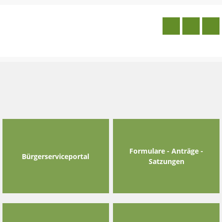
Skip
to
content
Formulare - Anträge -
Bürgerserviceportal
Satzungen