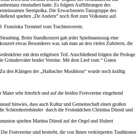
aubentanz einstudiert hatte. Es folgten Aufführungen des
r gemeinsamen Sternpolka. Die Erwachsenen-Tanzgruppe des
ießend spielten „De Andern“ noch flott zum Volkstanz auf.
nd Franziska Tremmel vom Trachtenverein.
Straubing. Beim Standkonzert gab jeder Spielmannszug eine
konzert etwas Besonderes war, sah man an den vielen Zuhörern, die
edenkfeier mit dem religiösen Teil. Anschließend folgten die Prologe
ie Gründerväter beider Vereine. Mit dem Lied vom “ Guten
 Zu den Klängen der „Haibacher Musiblosn“ wurde noch kräftig
Maier sehr feierlich und auf die beiden Festvereine eingehend
 darauf hinwies, dass auch Kultur und Gemeinschaft einen großen
 die Schirmherrnbänder durch die Festmädchen Christina Dünstl und
mmunion spielten Martina Dünstl auf der Orgel und Hubert
Die Festvereine sind bestrebt, die von Ihnen verkörperten Traditionen