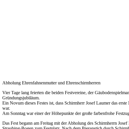
Abholung Ehrenfahnenmutter und Ehrenschirmherren
Vier Tage lang feierten die beiden Festvereine, der Gäubodenspielma
Gründungsjubiläum.
Ein Novum dieses Festes ist, dass Schirmherr Josef Laumer das erste M
war.
Am Sonntag war einer der Höhepunkte der große farbenfrohe Festzug
Das Fest begann am Freitag mit der Abholung des Schirmherrn Jose
Straubing-Bogen zum Festplatz. Nach dem Bieranstich durch Schirmh