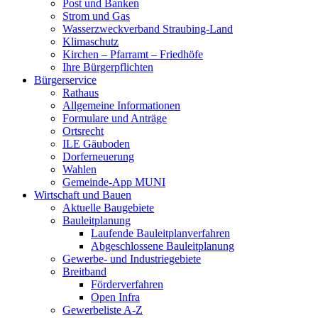
Post und Banken
Strom und Gas
Wasserzweckverband Straubing-Land
Klimaschutz
Kirchen – Pfarramt – Friedhöfe
Ihre Bürgerpflichten
Bürgerservice
Rathaus
Allgemeine Informationen
Formulare und Anträge
Ortsrecht
ILE Gäuboden
Dorferneuerung
Wahlen
Gemeinde-App MUNI
Wirtschaft und Bauen
Aktuelle Baugebiete
Bauleitplanung
Laufende Bauleitplanverfahren
Abgeschlossene Bauleitplanung
Gewerbe- und Industriegebiete
Breitband
Förderverfahren
Open Infra
Gewerbeliste A-Z