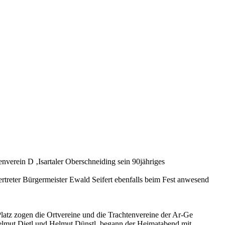
nverein D ‚Isartaler Oberschneiding sein 90jähriges
vertreter Bürgermeister Ewald Seifert ebenfalls beim Fest anwesend
tz zogen die Ortvereine und die Trachtenvereine der Ar-Ge
 Helmut Dietl und Helmut Dünstl begann der Heimatabend mit