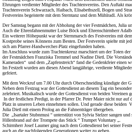
Ehrungen verdienter Mitglieder des Trachtenvereins. Den Auftakt mach
Trachtenverein Schwarzach, Haibach, Elisabethszell, Bogen und St
Festvereins begeisterte mit dem Sterntanz und dem Mühlradl. Als kr
Der Samstag begann mit der Abholung der vier Festmädchen, Julia 
Auch die Ehrenfahnenmutter Luise Böck und Ehrenschirmherr Adalb
Ein weiterer Höhepunkt war der Sternmarsch des Festvereins mit de
Kostprobe seines Könnens zum Besten. Der Festverein spielte mit j
sich am Pfarrer-Handwercher-Platz eingefunden haben.
Im Anschluss wurde zum Trachtenkreuz marschiert um der Toten der be
der Festmädchen Franziska Tremmel und Nadine Dietl. Die Vorstände
Kameraden“ und dem „Zapfenstreich“ fand die Gedenkfeier einen w
Im Festzelt wurden am diesen Abend langjährige, verdiente Mitglie
gefeiert.
Mit dem Weckruf um 7.00 Uhr durch Oberschneiding kündigte der G
Neben dem Festzug war der Gottesdienst an diesem Tag ein besonderer
zelebriert. Musikalisch wurde der Gottesdienst von beiden Vereinen 
In der festlichen Predigt, in der Pfarrer Dr. Peter Maier nicht nur 
Platz in unseren Leben einnehmen sollen. Und gerade diese beiden 
Julia Dietl mit einem Prolog an die Fahnenträger übergeben.
Die „Isartaler Stubnmusi “ unterstützt von Sylvia Stelzer sangen un
Hillenbrand auf der Trompete das Stück “ Trumpet Voluntary „.
Schirmherr Josef Laumer ging nach dem Gottesdienst bei seiner Festre
auch an die nachfolgenden Generationen weiter zu geben.