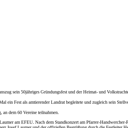
nnszug sein 50jähriges Gründungsfest und der Heimat- und Volkstrachte
al ein Fest als amtierender Landrat begleitete und zugleich sein Stell
, an dem 60 Vereine teilnahmen.
f Laumer am EFEU. Nach dem Standkonzert am Pfarrer-Handwercher-Pla
err Josef Laumer und der offiziellen Begrüßung durch die Festleiter