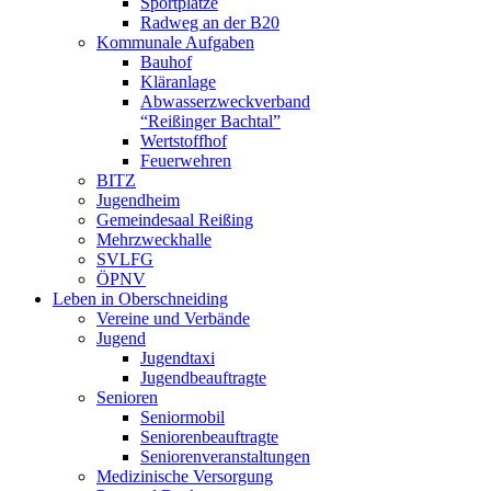
Sportplätze
Radweg an der B20
Kommunale Aufgaben
Bauhof
Kläranlage
Abwasserzweckverband
“Reißinger Bachtal”
Wertstoffhof
Feuerwehren
BITZ
Jugendheim
Gemeindesaal Reißing
Mehrzweckhalle
SVLFG
ÖPNV
Leben in Oberschneiding
Vereine und Verbände
Jugend
Jugendtaxi
Jugendbeauftragte
Senioren
Seniormobil
Seniorenbeauftragte
Seniorenveranstaltungen
Medizinische Versorgung