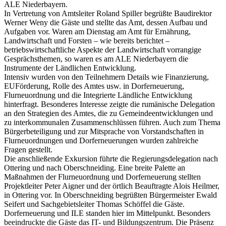
ALE Niederbayern.
In Vertretung von Amtsleiter Roland Spiller begrüßte Baudirektor
Werner Weny die Gäste und stellte das Amt, dessen Aufbau und
Aufgaben vor. Waren am Dienstag am Amt für Ernährung,
Landwirtschaft und Forsten – wie bereits berichtet –
betriebswirtschaftliche Aspekte der Landwirtschaft vorrangige
Gesprächsthemen, so waren es am ALE Niederbayern die
Instrumente der Ländlichen Entwicklung.
Intensiv wurden von den Teilnehmern Details wie Finanzierung,
EUFörderung, Rolle des Amtes usw. in Dorferneuerung,
Flurneuordnung und die Integrierte Ländliche Entwicklung
hinterfragt. Besonderes Interesse zeigte die rumänische Delegation
an den Strategien des Amtes, die zu Gemeindeentwicklungen und
zu interkommunalen Zusammenschlüssen führen. Auch zum Thema
Bürgerbeteiligung und zur Mitsprache von Vorstandschaften in
Flurneuordnungen und Dorferneuerungen wurden zahlreiche
Fragen gestellt.
Die anschließende Exkursion führte die Regierungsdelegation nach
Ottering und nach Oberschneiding. Eine breite Palette an
Maßnahmen der Flurneuordnung und Dorferneuerung stellten
Projektleiter Peter Aigner und der örtlich Beauftragte Alois Heilmer,
in Ottering vor. In Oberschneiding begrüßten Bürgermeister Ewald
Seifert und Sachgebietsleiter Thomas Schöffel die Gäste.
Dorferneuerung und ILE standen hier im Mittelpunkt. Besonders
beeindruckte die Gäste das IT- und Bildungszentrum. Die Präsenz