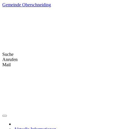
Skip
Gemeinde Oberschneiding
to
content
Suche
Anrufen
Mail