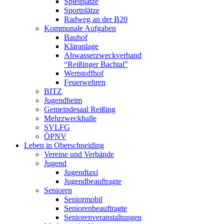
Spielplätze
Sportplätze
Radweg an der B20
Kommunale Aufgaben
Bauhof
Kläranlage
Abwasserzweckverband
“Reißinger Bachtal”
Wertstoffhof
Feuerwehren
BITZ
Jugendheim
Gemeindesaal Reißing
Mehrzweckhalle
SVLFG
ÖPNV
Leben in Oberschneiding
Vereine und Verbände
Jugend
Jugendtaxi
Jugendbeauftragte
Senioren
Seniormobil
Seniorenbeauftragte
Seniorenveranstaltungen