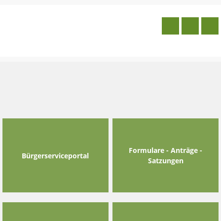
Skip
to
content
Formulare - Anträge -
Bürgerserviceportal
Satzungen