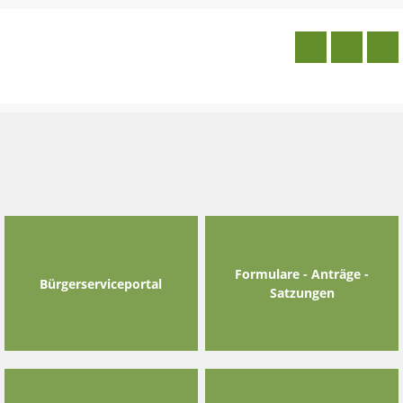
Skip
to
content
Formulare - Anträge -
Bürgerserviceportal
Satzungen