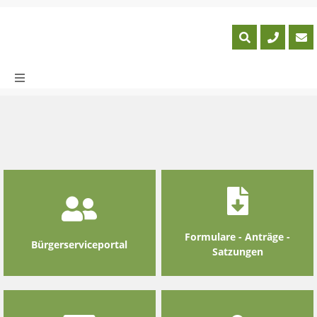
Skip
to
content
Formulare - Anträge -
Bürgerserviceportal
Satzungen