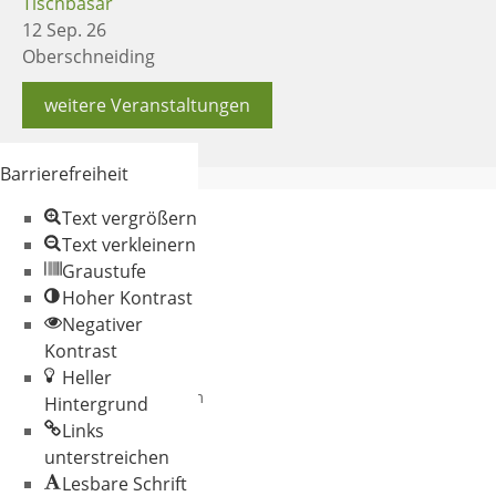
Tischbasar
12 Sep. 26
Oberschneiding
weitere Veranstaltungen
Barrierefreiheit
Text vergrößern
Text verkleinern
Graustufe
Hoher Kontrast
Negativer
© 2026 Gemeinde
Kontrast
Oberschneiding
Heller
Datenschutz
Impressum
Hintergrund
Links
unterstreichen
Lesbare Schrift