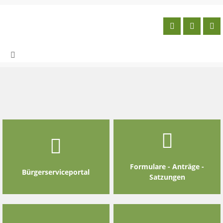
Skip
to
content
Formulare - Anträge -
Bürgerserviceportal
Satzungen