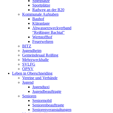
Spielplätze
Sportplätze
Radweg an der B20
Kommunale Aufgaben
Bauhof
Kläranlage
Abwasserzweckverband
“Reißinger Bachtal”
Wertstoffhof
Feuerwehren
BITZ
Jugendheim
Gemeindesaal Reißing
Mehrzweckhalle
SVLFG
ÖPNV
Leben in Oberschneiding
Vereine und Verbände
Jugend
Jugendtaxi
Jugendbeauftragte
Senioren
Seniormobil
Seniorenbeauftragte
Seniorenveranstaltungen