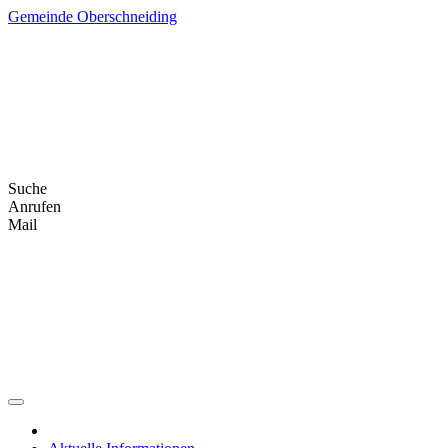
Skip
Gemeinde Oberschneiding
to
content
Suche
Anrufen
Mail