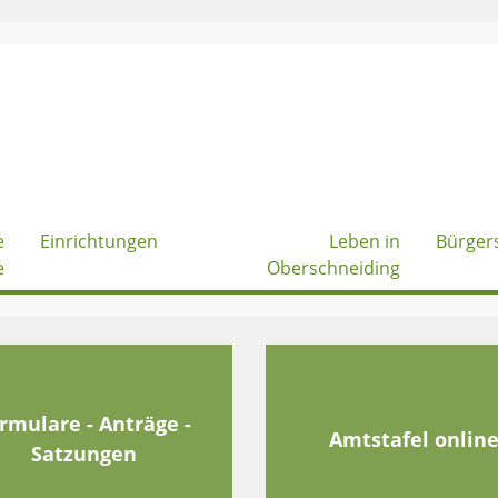
e
Einrichtungen
Leben in
Bürger
e
Oberschneiding
rmulare - Anträge -
Amtstafel onlin
Satzungen