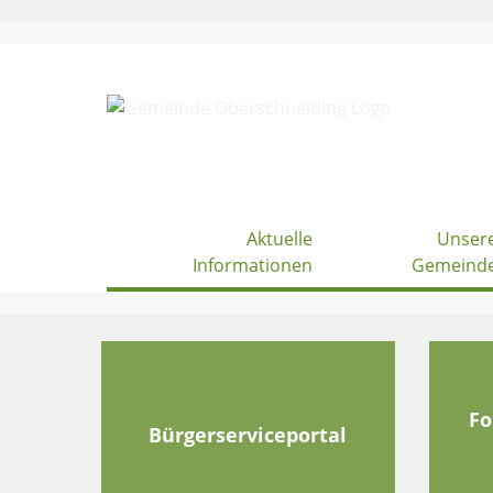
Skip
to
content
Aktuelle
Unser
Informationen
Gemeind
Fo
Bürgerserviceportal