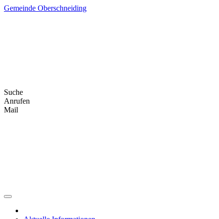
Skip
Gemeinde Oberschneiding
to
content
Suche
Anrufen
Mail