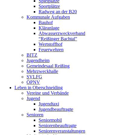
Spielplätze
Sportplätze
Radweg an der B20
Kommunale Aufgaben
Bauhof
Kläranlage
Abwasserzweckverband
“Reißinger Bachtal”
Wertstoffhof
Feuerwehren
BITZ
Jugendheim
Gemeindesaal Reißing
Mehrzweckhalle
SVLFG
ÖPNV
Leben in Oberschneiding
Vereine und Verbände
Jugend
Jugendtaxi
Jugendbeauftragte
Senioren
Seniormobil
Seniorenbeauftragte
Seniorenveranstaltungen