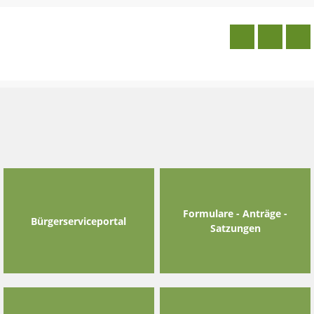
Skip
to
content
Formulare - Anträge -
Bürgerserviceportal
Satzungen