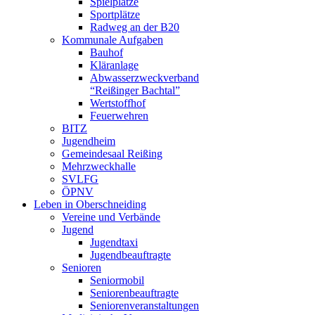
Spielplätze
Sportplätze
Radweg an der B20
Kommunale Aufgaben
Bauhof
Kläranlage
Abwasserzweckverband
“Reißinger Bachtal”
Wertstoffhof
Feuerwehren
BITZ
Jugendheim
Gemeindesaal Reißing
Mehrzweckhalle
SVLFG
ÖPNV
Leben in Oberschneiding
Vereine und Verbände
Jugend
Jugendtaxi
Jugendbeauftragte
Senioren
Seniormobil
Seniorenbeauftragte
Seniorenveranstaltungen