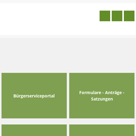
Skip
to
content
Formulare - Anträge -
Bürgerserviceportal
Satzungen