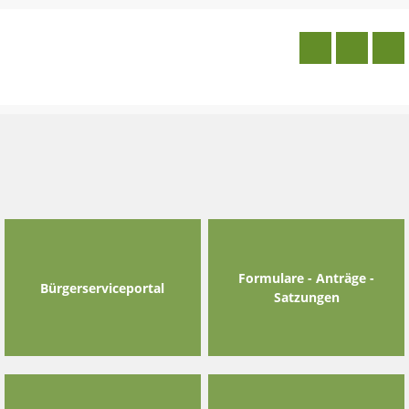
Skip
to
content
Formulare - Anträge -
Bürgerserviceportal
Satzungen