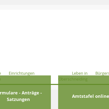
e
Einrichtungen
Leben in
Bürger
e
Oberschneiding
rmulare - Anträge -
Amtstafel onlin
Satzungen