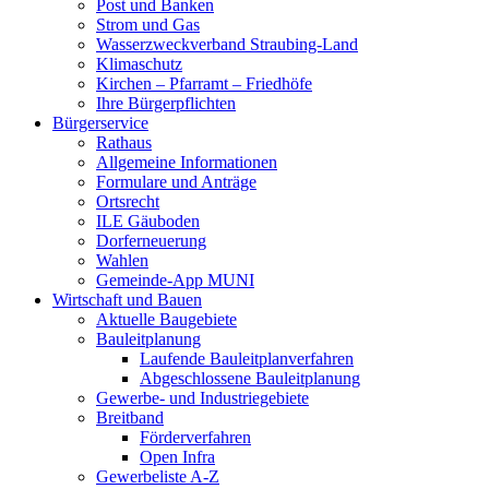
Post und Banken
Strom und Gas
Wasserzweckverband Straubing-Land
Klimaschutz
Kirchen – Pfarramt – Friedhöfe
Ihre Bürgerpflichten
Bürgerservice
Rathaus
Allgemeine Informationen
Formulare und Anträge
Ortsrecht
ILE Gäuboden
Dorferneuerung
Wahlen
Gemeinde-App MUNI
Wirtschaft und Bauen
Aktuelle Baugebiete
Bauleitplanung
Laufende Bauleitplanverfahren
Abgeschlossene Bauleitplanung
Gewerbe- und Industriegebiete
Breitband
Förderverfahren
Open Infra
Gewerbeliste A-Z