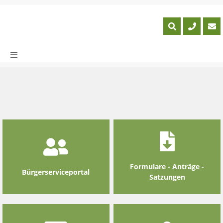
Skip
to
content
Formulare - Anträge -
Bürgerserviceportal
Satzungen