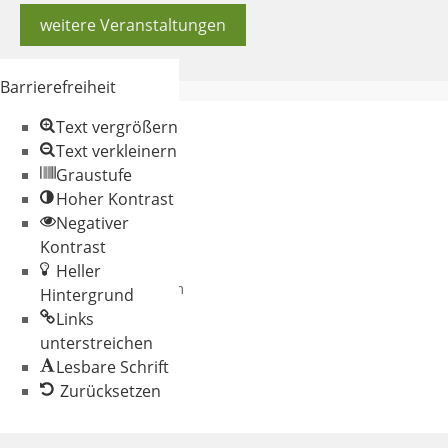
weitere Veranstaltungen
Barrierefreiheit
Text vergrößern
Text verkleinern
Graustufe
Hoher Kontrast
Negativer
© 2026 Gemeinde
Kontrast
Oberschneiding
Heller
Datenschutz
Impressum
Hintergrund
Links
unterstreichen
Lesbare Schrift
Zurücksetzen
Werkzeugleiste
öffnen
Zum Inhalt springen