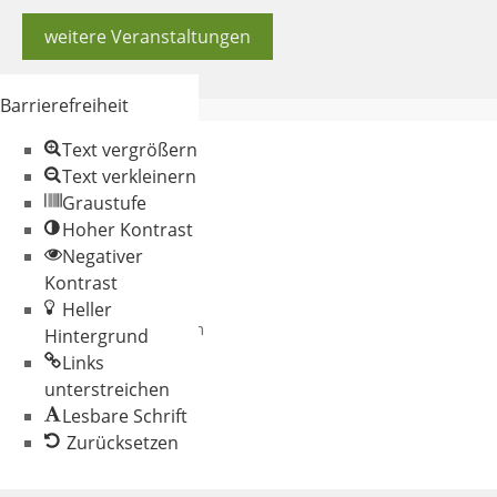
weitere Veranstaltungen
Barrierefreiheit
Text vergrößern
Text verkleinern
Graustufe
Hoher Kontrast
Negativer
© 2026 Gemeinde
Kontrast
Oberschneiding
Heller
Datenschutz
Impressum
Hintergrund
Links
unterstreichen
Lesbare Schrift
Zurücksetzen
Werkzeugleiste
öffnen