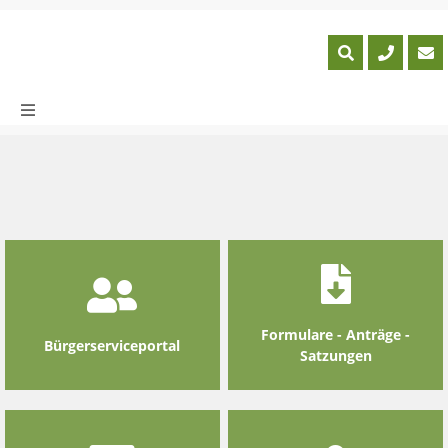
Skip
to
content
Formulare - Anträge -
Bürgerserviceportal
Satzungen