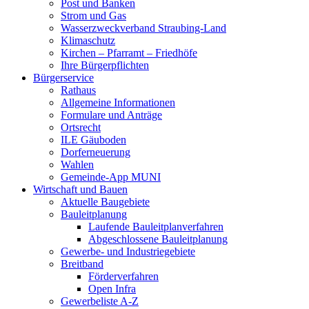
Post und Banken
Strom und Gas
Wasserzweckverband Straubing-Land
Klimaschutz
Kirchen – Pfarramt – Friedhöfe
Ihre Bürgerpflichten
Bürgerservice
Rathaus
Allgemeine Informationen
Formulare und Anträge
Ortsrecht
ILE Gäuboden
Dorferneuerung
Wahlen
Gemeinde-App MUNI
Wirtschaft und Bauen
Aktuelle Baugebiete
Bauleitplanung
Laufende Bauleitplanverfahren
Abgeschlossene Bauleitplanung
Gewerbe- und Industriegebiete
Breitband
Förderverfahren
Open Infra
Gewerbeliste A-Z