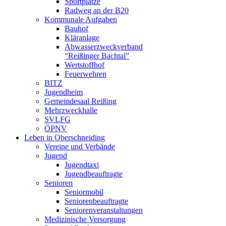
Sportplätze
Radweg an der B20
Kommunale Aufgaben
Bauhof
Kläranlage
Abwasserzweckverband
“Reißinger Bachtal”
Wertstoffhof
Feuerwehren
BITZ
Jugendheim
Gemeindesaal Reißing
Mehrzweckhalle
SVLFG
ÖPNV
Leben in Oberschneiding
Vereine und Verbände
Jugend
Jugendtaxi
Jugendbeauftragte
Senioren
Seniormobil
Seniorenbeauftragte
Seniorenveranstaltungen
Medizinische Versorgung