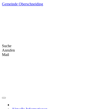
Skip
Gemeinde Oberschneiding
to
content
Suche
Anrufen
Mail