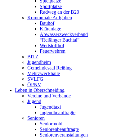
Spielplätze
Sportplätze
Radweg an der B20
Kommunale Aufgaben
Bauhof
Kläranlage
Abwasserzweckverband
“Reißinger Bachtal”
Wertstoffhof
Feuerwehren
BITZ
Jugendheim
Gemeindesaal Reißing
Mehrzweckhalle
SVLFG
ÖPNV
Leben in Oberschneiding
Vereine und Verbände
Jugend
Jugendtaxi
Jugendbeauftragte
Senioren
Seniormobil
Seniorenbeauftragte
Seniorenveranstaltungen