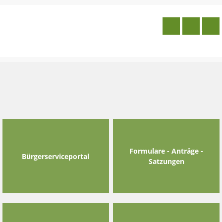
Skip
to
content
Formulare - Anträge -
Bürgerserviceportal
Satzungen