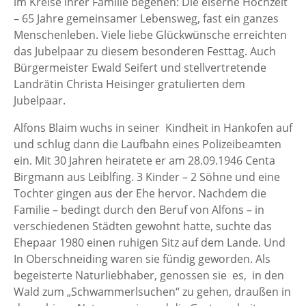
im Kreise ihrer Familie begehen: Die eiserne Hochzeit
– 65 Jahre gemeinsamer Lebensweg, fast ein ganzes
Menschenleben. Viele liebe Glückwünsche erreichten
das Jubelpaar zu diesem besonderen Festtag. Auch
Bürgermeister Ewald Seifert und stellvertretende
Landrätin Christa Heisinger gratulierten dem
Jubelpaar.
Alfons Blaim wuchs in seiner Kindheit in Hankofen auf
und schlug dann die Laufbahn eines Polizeibeamten
ein. Mit 30 Jahren heiratete er am 28.09.1946 Centa
Birgmann aus Leiblfing. 3 Kinder – 2 Söhne und eine
Tochter gingen aus der Ehe hervor. Nachdem die
Familie – bedingt durch den Beruf von Alfons – in
verschiedenen Städten gewohnt hatte, suchte das
Ehepaar 1980 einen ruhigen Sitz auf dem Lande. Und
In Oberschneiding waren sie fündig geworden. Als
begeisterte Naturliebhaber, genossen sie es, in den
Wald zum „Schwammerlsuchen“ zu gehen, draußen in