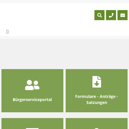
Skip
to
content
Formulare - Anträge -
Bürgerserviceportal
Satzungen