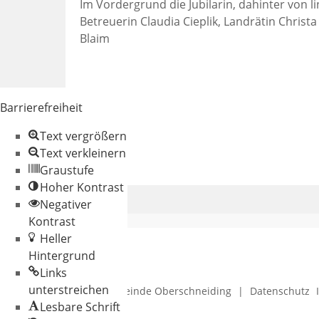
Im Vordergrund die Jubilarin, dahinter von li
Betreuerin Claudia Cieplik, Landrätin Christ
Blaim
Barrierefreiheit
Text vergrößern
Text verkleinern
Graustufe
Hoher Kontrast
Negativer
Kontrast
Heller
Hintergrund
Links
unterstreichen
© 2026 Gemeinde Oberschneiding
|
Datenschutz
Lesbare Schrift