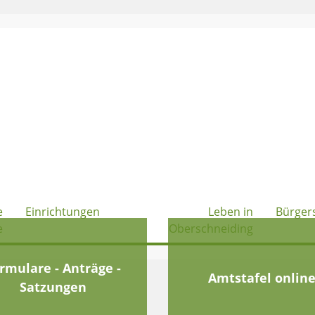
e
Einrichtungen
Leben in
Bürger
e
Oberschneiding
rmulare - Anträge -
Amtstafel onlin
Satzungen