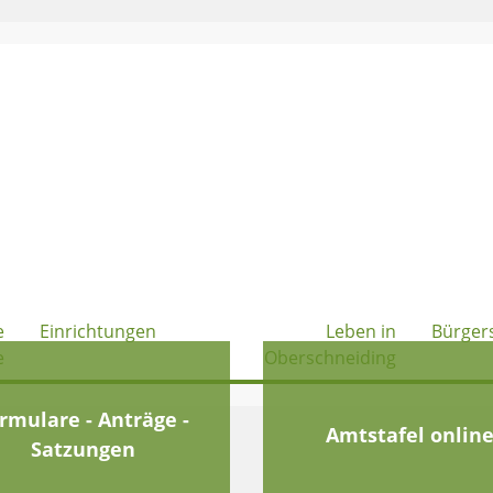
e
Einrichtungen
Leben in
Bürger
e
Oberschneiding
rmulare - Anträge -
Amtstafel onlin
Satzungen