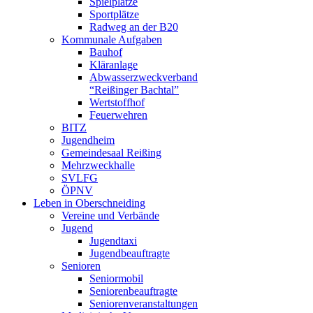
Spielplätze
Sportplätze
Radweg an der B20
Kommunale Aufgaben
Bauhof
Kläranlage
Abwasserzweckverband
“Reißinger Bachtal”
Wertstoffhof
Feuerwehren
BITZ
Jugendheim
Gemeindesaal Reißing
Mehrzweckhalle
SVLFG
ÖPNV
Leben in Oberschneiding
Vereine und Verbände
Jugend
Jugendtaxi
Jugendbeauftragte
Senioren
Seniormobil
Seniorenbeauftragte
Seniorenveranstaltungen