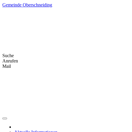
Skip
Gemeinde Oberschneiding
to
content
Suche
Anrufen
Mail