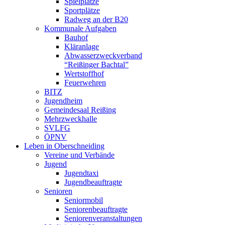
Spielplätze
Sportplätze
Radweg an der B20
Kommunale Aufgaben
Bauhof
Kläranlage
Abwasserzweckverband
“Reißinger Bachtal”
Wertstoffhof
Feuerwehren
BITZ
Jugendheim
Gemeindesaal Reißing
Mehrzweckhalle
SVLFG
ÖPNV
Leben in Oberschneiding
Vereine und Verbände
Jugend
Jugendtaxi
Jugendbeauftragte
Senioren
Seniormobil
Seniorenbeauftragte
Seniorenveranstaltungen