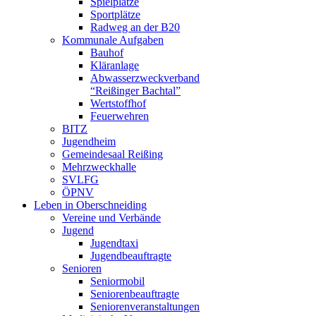
Spielplätze
Sportplätze
Radweg an der B20
Kommunale Aufgaben
Bauhof
Kläranlage
Abwasserzweckverband
“Reißinger Bachtal”
Wertstoffhof
Feuerwehren
BITZ
Jugendheim
Gemeindesaal Reißing
Mehrzweckhalle
SVLFG
ÖPNV
Leben in Oberschneiding
Vereine und Verbände
Jugend
Jugendtaxi
Jugendbeauftragte
Senioren
Seniormobil
Seniorenbeauftragte
Seniorenveranstaltungen