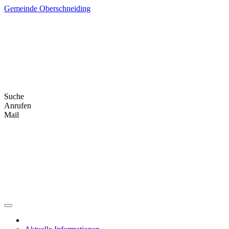
Skip
Gemeinde Oberschneiding
to
content
Suche
Anrufen
Mail