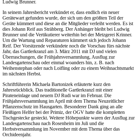
Ludwig Brunner.
In seinem Jahresbericht verkündet er, dass endlich ein neuer
Gerätewart gefunden wurde, der sich um den größten Teil der
Geräte kümmert und diese an die Mitglieder verleiht werden. Es ist
dies Johann Reif aus Strähberg. Der Anhänger bleibt bei Ludwig
Brunner und die Vertikutierer weiterhin bei der Metzgerei Krinner.
Um die Wartung und Reparaturen kümmert sich jedoch Johann
Reif. Der Vorsitzende verkündete noch die Vorschau fürs nächste
Jahr, das Gartlerkranzl am 3. März 2011 mit DJ und vielen
Überraschungen, die Frühjahrsversammlung, Ausflug zur
Landesgartenschau oder einmal woanders hin, z. B. nach
Weihenstephan oder nach Loifling oder zu einem Weihnachtsmarkt
im nächsten Herbst.
Schriftführerin Michaela Bartonizek erläuterte kurz den
Jahresrückblick. Das traditionelle Gartlerkranzl mit einer
Pirateneinlage und neuem DJ Rudi war im Februar. Die
Frühjahrsversammlung im April mit dem Thema Neuzeitlicher
Pflanzenschutz im Hausgarten. Besonderer Dank ging an alle
Fleißigen Helfer bei der Primiz, der OGV hatte die kompletten
Tischgestecke gesteckt. Weitere Höhepunkte waren der Ausflug zur
Landesgartenschau nach Rosenheim im Juli und die
Herbstversammlung im November mit dem Thema über das
Orchideenjahr.