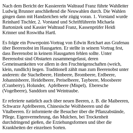
Nach dem Bericht der Kassiererin Waltraud Franz führte Wahlleiter
Ludwig Brunner anschließend die Neuwahlen durch. Die Wahlen
gingen dann mit Handzeichen sehr zügig voran. 1. Vorstand wurde
Reinhard Tischler, 2. Vorstand und Schriftführerin Michaela
Bartonizek und Kassier Waltraud Franz, Kassenprüfer Heidi
Krinner und Roswitha Hartl.
Es folgte ein Powerpoint-Vortrag von Edwin Reichart aus Grafenau
über Beerenobst im Hausgarten. Er stellte in seinem Vortrag fest,
dass Beerenobst in keinem Hausgarten fehlen sollte. Unter
Beerenobst sind Obstarten zusammengefasst, deren
Gemeinsamkeiten vor allem in den Fruchteigenschaften (weich,
klein, rundlich) liegen. Traditionell zählt man zum Beerenobst unter
anderem: die Stachelbeere, Himbeere, Brombeere, Erdbeere,
Johannisbeere, Heidelbeere, Preiselbeere, Taybeere, Moosbeere
(Cranberry), Holunder, Apfelbeere (Mispel), Eberesche
(Vogelbeere), Sanddorn und Weintraube.
Er referierte natürlich auch über neuen Beeren, z. B. die Maibeeren,
Schwarze Apfelbeeren, Chinesische Wolfsbeeren und die
Vitalbeeren. Er informierte die Besucher über die Pflanzabstände,
Pflege, Eigenvermehrung, das Mulchen, bei Trockenheit
durchdringend gießen, die Erziehungsformen und über die
Krankheiten der einzelnen Sorten.