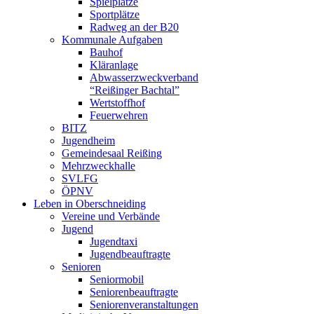
Spielplätze
Sportplätze
Radweg an der B20
Kommunale Aufgaben
Bauhof
Kläranlage
Abwasserzweckverband
“Reißinger Bachtal”
Wertstoffhof
Feuerwehren
BITZ
Jugendheim
Gemeindesaal Reißing
Mehrzweckhalle
SVLFG
ÖPNV
Leben in Oberschneiding
Vereine und Verbände
Jugend
Jugendtaxi
Jugendbeauftragte
Senioren
Seniormobil
Seniorenbeauftragte
Seniorenveranstaltungen