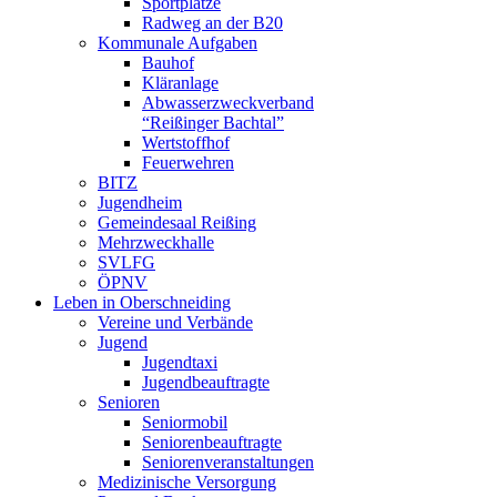
Sportplätze
Radweg an der B20
Kommunale Aufgaben
Bauhof
Kläranlage
Abwasserzweckverband
“Reißinger Bachtal”
Wertstoffhof
Feuerwehren
BITZ
Jugendheim
Gemeindesaal Reißing
Mehrzweckhalle
SVLFG
ÖPNV
Leben in Oberschneiding
Vereine und Verbände
Jugend
Jugendtaxi
Jugendbeauftragte
Senioren
Seniormobil
Seniorenbeauftragte
Seniorenveranstaltungen
Medizinische Versorgung