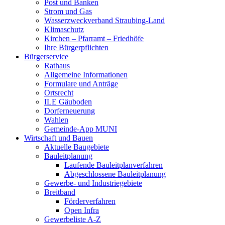
Post und Banken
Strom und Gas
Wasserzweckverband Straubing-Land
Klimaschutz
Kirchen – Pfarramt – Friedhöfe
Ihre Bürgerpflichten
Bürgerservice
Rathaus
Allgemeine Informationen
Formulare und Anträge
Ortsrecht
ILE Gäuboden
Dorferneuerung
Wahlen
Gemeinde-App MUNI
Wirtschaft und Bauen
Aktuelle Baugebiete
Bauleitplanung
Laufende Bauleitplanverfahren
Abgeschlossene Bauleitplanung
Gewerbe- und Industriegebiete
Breitband
Förderverfahren
Open Infra
Gewerbeliste A-Z