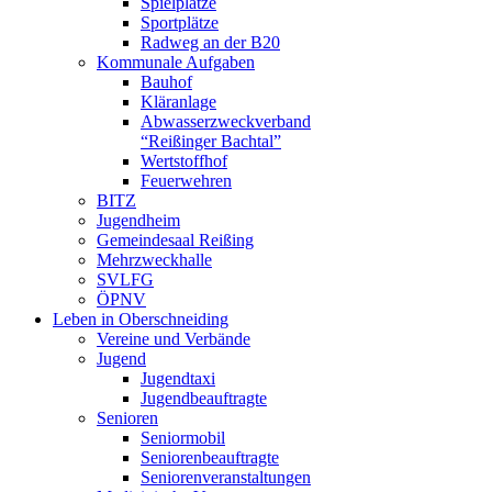
Spielplätze
Sportplätze
Radweg an der B20
Kommunale Aufgaben
Bauhof
Kläranlage
Abwasserzweckverband
“Reißinger Bachtal”
Wertstoffhof
Feuerwehren
BITZ
Jugendheim
Gemeindesaal Reißing
Mehrzweckhalle
SVLFG
ÖPNV
Leben in Oberschneiding
Vereine und Verbände
Jugend
Jugendtaxi
Jugendbeauftragte
Senioren
Seniormobil
Seniorenbeauftragte
Seniorenveranstaltungen