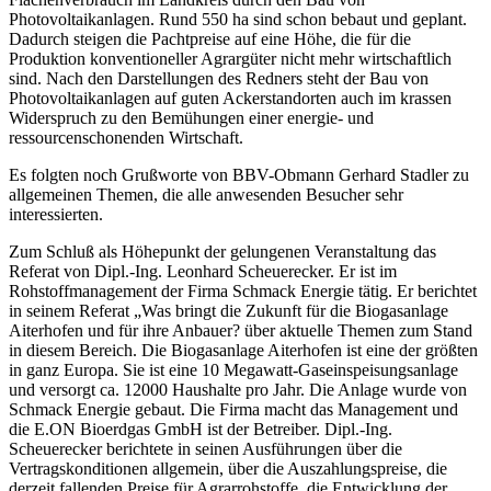
Photovoltaikanlagen. Rund 550 ha sind schon bebaut und geplant.
Dadurch steigen die Pachtpreise auf eine Höhe, die für die
Produktion konventioneller Agrargüter nicht mehr wirtschaftlich
sind. Nach den Darstellungen des Redners steht der Bau von
Photovoltaikanlagen auf guten Ackerstandorten auch im krassen
Widerspruch zu den Bemühungen einer energie- und
ressourcenschonenden Wirtschaft.
Es folgten noch Grußworte von BBV-Obmann Gerhard Stadler zu
allgemeinen Themen, die alle anwesenden Besucher sehr
interessierten.
Zum Schluß als Höhepunkt der gelungenen Veranstaltung das
Referat von Dipl.-Ing. Leonhard Scheuerecker. Er ist im
Rohstoffmanagement der Firma Schmack Energie tätig. Er berichtet
in seinem Referat „Was bringt die Zukunft für die Biogasanlage
Aiterhofen und für ihre Anbauer? über aktuelle Themen zum Stand
in diesem Bereich. Die Biogasanlage Aiterhofen ist eine der größten
in ganz Europa. Sie ist eine 10 Megawatt-Gaseinspeisungsanlage
und versorgt ca. 12000 Haushalte pro Jahr. Die Anlage wurde von
Schmack Energie gebaut. Die Firma macht das Management und
die E.ON Bioerdgas GmbH ist der Betreiber. Dipl.-Ing.
Scheuerecker berichtete in seinen Ausführungen über die
Vertragskonditionen allgemein, über die Auszahlungspreise, die
derzeit fallenden Preise für Agrarrohstoffe, die Entwicklung der