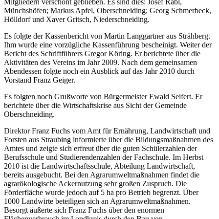
Mitgliedern verschont geblieben. Es sind dies: Josef Rabl,
Münchshöfen; Markus Apfel, Oberschneiding; Georg Schmerbeck,
Hölldorf und Xaver Gritsch, Niederschneiding.
Es folgte der Kassenbericht von Martin Langgartner aus Strähberg.
Ihm wurde eine vorzügliche Kassenführung bescheinigt. Weiter der
Bericht des Schriftführers Gregor Köring. Er berichtete über die
Aktivitäten des Vereins im Jahr 2009. Nach dem gemeinsamen
Abendessen folgte noch ein Ausblick auf das Jahr 2010 durch
Vorstand Franz Geiger.
Es folgten noch Grußworte von Bürgermeister Ewald Seifert. Er
berichtete über die Wirtschaftskrise aus Sicht der Gemeinde
Oberschneiding.
Direktor Franz Fuchs vom Amt für Ernährung, Landwirtschaft und
Forsten aus Straubing informierte über die Bildungsmaßnahmen des
Amtes und zeigte sich erfreut über die guten Schülerzahlen der
Berufsschule und Studierendenzahlen der Fachschule. Im Herbst
2010 ist die Landwirtschaftsschule, Abteilung Landwirtschaft,
bereits ausgebucht. Bei den Agrarumweltmaßnahmen findet die
agrarökologische Ackernutzung sehr großen Zuspruch. Die
Förderfläche wurde jedoch auf 5 ha pro Betrieb begrenzt. Über
1000 Landwirte beteiligen sich an Agrarumweltmaßnahmen.
Besorgt äußerte sich Franz Fuchs über den enormen
Flächenverbrauch im Landkreis durch den Bau von