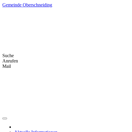
Skip
Gemeinde Oberschneiding
to
content
Suche
Anrufen
Mail