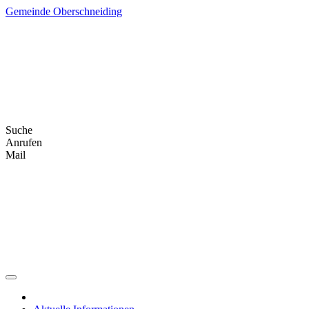
Skip
Gemeinde Oberschneiding
to
content
Suche
Anrufen
Mail