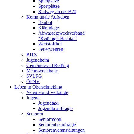
Spielplätze
Sportplätze
Radweg an der B20
Kommunale Aufgaben
Bauhof
Kläranlage
Abwasserzweckverband
“Reißinger Bachtal”
Wertstoffhof
Feuerwehren
BITZ
Jugendheim
Gemeindesaal Reißing
Mehrzweckhalle
SVLFG
ÖPNV
Leben in Oberschneiding
Vereine und Verbände
Jugend
Jugendtaxi
Jugendbeauftragte
Senioren
Seniormobil
Seniorenbeauftragte
Seniorenveranstaltungen